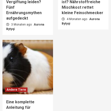
Vergiftung leiden?
ist? Nährstoffreiche
Fünf
Mischkost rettet
Ernährungsmythen
kleine Feinschmecker
aufgedeckt
4 Monaten ago
Aurona
Bytyqi
3 Monaten ago
Aurona
Bytyqi
Andere Tiere
Eine komplette
Anleitung für