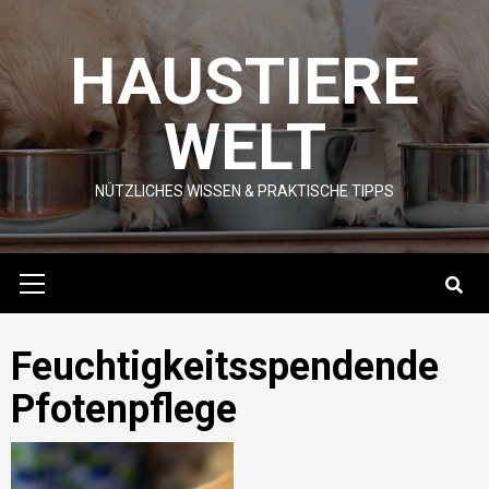
Skip
to
HAUSTIERE
content
WELT
NÜTZLICHES WISSEN & PRAKTISCHE TIPPS
Primary
Menu
Feuchtigkeitsspendende
Pfotenpflege