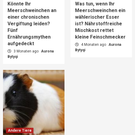
Könnte Ihr
Was tun, wenn Ihr
Meerschweinchen an
Meerschweinchen ein
einer chronischen
wählerischer Esser
Vergiftung leiden?
ist? Nährstoffreiche
Fünf
Mischkost rettet
Ernährungsmythen
kleine Feinschmecker
aufgedeckt
4 Monaten ago
Aurona
Bytyqi
3 Monaten ago
Aurona
Bytyqi
Andere Tiere