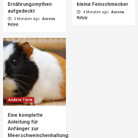
Ernährungsmythen
kleine Feinschmecker
aufgedeckt
4 Monaten ago
Aurona
Bytyqi
3 Monaten ago
Aurona
Bytyqi
Andere Tiere
Eine komplette
Anleitung für
Anfänger zur
Meerschweinchenhaltung: