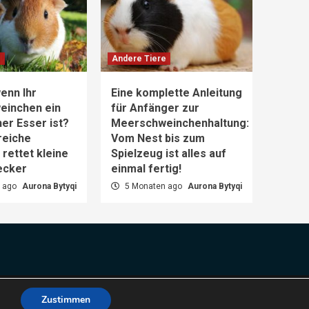
e
Andere Tiere
enn Ihr
Eine komplette Anleitung
einchen ein
für Anfänger zur
er Esser ist?
Meerschweinchenhaltung:
reiche
Vom Nest bis zum
rettet kleine
Spielzeug ist alles auf
ecker
einmal fertig!
 ago
Aurona Bytyqi
5 Monaten ago
Aurona Bytyqi
es.
Zustimmen