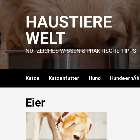
Skip
to
HAUSTIERE
content
WELT
NÜTZLICHES WISSEN & PRAKTISCHE TIPPS
Katze
Katzenfutter
Hund
HundeernÄh
Eier