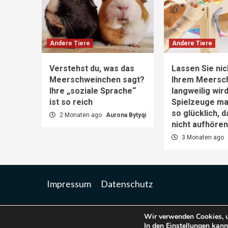
Andere Tiere
Andere Tiere
Verstehst du, was das
Lassen Sie nic
Meerschweinchen sagt?
Ihrem Meersc
Ihre „soziale Sprache“
langweilig wir
ist so reich
Spielzeuge m
so glücklich, 
2 Monaten ago
Aurona Bytyqi
nicht aufhöre
3 Monaten ago
Impressum
Datenschutz
Wir verwenden Cookies, u
Co
In den
Einstellungen
kanns