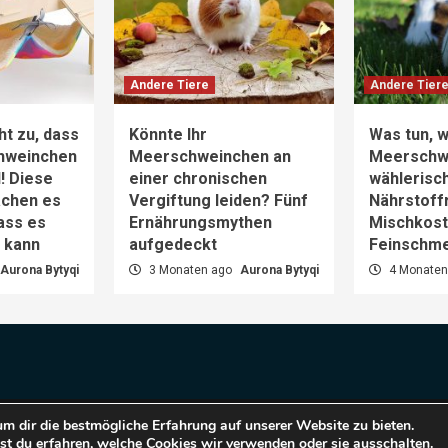
Andere Tiere
Andere Tier
ht zu, dass
Könnte Ihr
Was tun, w
hweinchen
Meerschweinchen an
Meerschw
d! Diese
einer chronischen
wählerisch
achen es
Vergiftung leiden? Fünf
Nährstoff
dass es
Ernährungsmythen
Mischkost 
n kann
aufgedeckt
Feinschm
Aurona Bytyqi
3 Monaten ago
Aurona Bytyqi
4 Monaten
m dir die bestmögliche Erfahrung auf unserer Website zu bieten.
pyright © 2025 Haustiere Welt.
|
CoverNews
by AF them
t du erfahren, welche Cookies wir verwenden oder sie ausschalten.