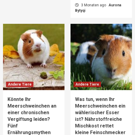
3 Monaten ago
Aurona
Bytyqi
Andere Tiere
Andere Tiere
Könnte Ihr
Was tun, wenn Ihr
Meerschweinchen an
Meerschweinchen ein
einer chronischen
wählerischer Esser
Vergiftung leiden?
ist? Nährstoffreiche
Fünf
Mischkost rettet
Ernährungsmythen
kleine Feinschmecker