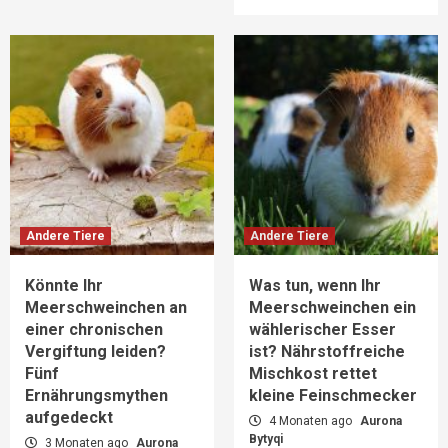
Andere Tiere
Andere Tiere
Könnte Ihr
Was tun, wenn Ihr
Meerschweinchen an
Meerschweinchen ein
einer chronischen
wählerischer Esser
Vergiftung leiden?
ist? Nährstoffreiche
Fünf
Mischkost rettet
Ernährungsmythen
kleine Feinschmecker
aufgedeckt
4 Monaten ago
Aurona
Bytyqi
3 Monaten ago
Aurona