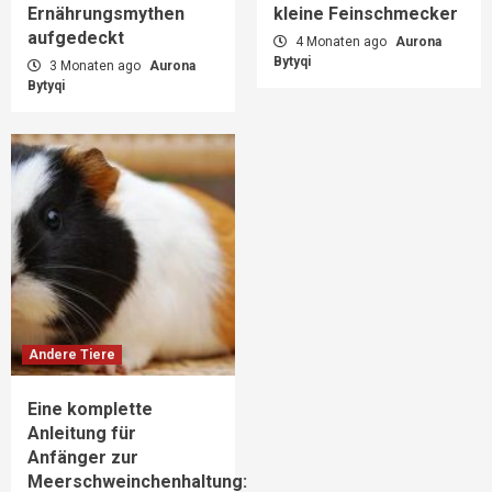
Ernährungsmythen
kleine Feinschmecker
aufgedeckt
4 Monaten ago
Aurona
Bytyqi
3 Monaten ago
Aurona
Bytyqi
Andere Tiere
Eine komplette
Anleitung für
Anfänger zur
Meerschweinchenhaltung: