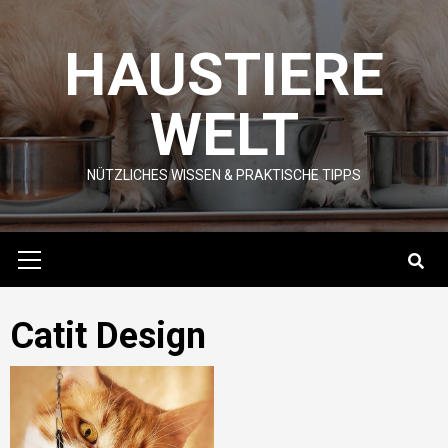
Skip
to
HAUSTIERE
content
WELT
NÜTZLICHES WISSEN & PRAKTISCHE TIPPS
Primary
Menu
Catit Design