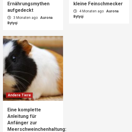
Ernährungsmythen
kleine Feinschmecker
aufgedeckt
4 Monaten ago
Aurona
Bytyqi
3 Monaten ago
Aurona
Bytyqi
Andere Tiere
Eine komplette
Anleitung für
Anfänger zur
Meerschweinchenhaltung: