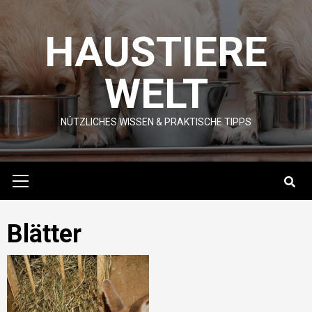
Skip
to
HAUSTIERE
content
WELT
NÜTZLICHES WISSEN & PRAKTISCHE TIPPS
Primary
Menu
Blätter