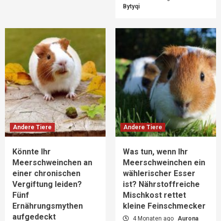
Bytyqi
Andere Tiere
Andere Tiere
Könnte Ihr
Was tun, wenn Ihr
Meerschweinchen an
Meerschweinchen ein
einer chronischen
wählerischer Esser
Vergiftung leiden?
ist? Nährstoffreiche
Fünf
Mischkost rettet
Ernährungsmythen
kleine Feinschmecker
aufgedeckt
4 Monaten ago
Aurona