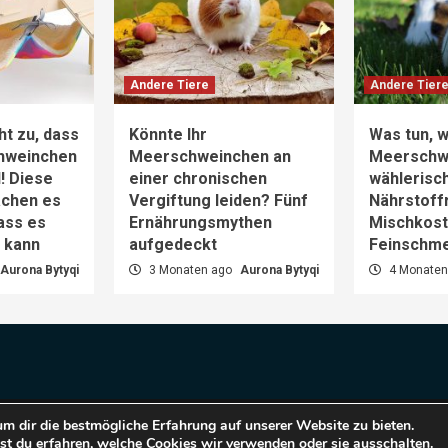
Andere Tiere
Andere Tier
ht zu, dass
Könnte Ihr
Was tun, w
hweinchen
Meerschweinchen an
Meerschw
d! Diese
einer chronischen
wählerisch
achen es
Vergiftung leiden? Fünf
Nährstoff
dass es
Ernährungsmythen
Mischkost 
n kann
aufgedeckt
Feinschm
Aurona Bytyqi
3 Monaten ago
Aurona Bytyqi
4 Monaten
m dir die bestmögliche Erfahrung auf unserer Website zu bieten.
pyright © 2025 Haustiere Welt.
|
CoverNews
by AF them
t du erfahren, welche Cookies wir verwenden oder sie ausschalten.