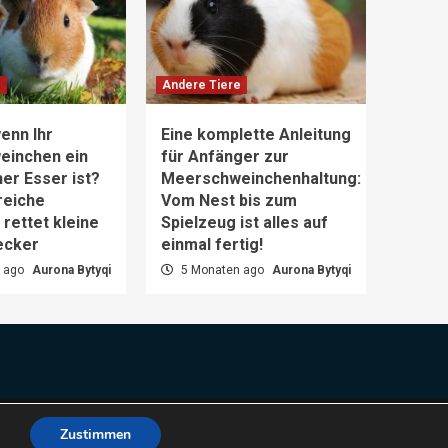
e
Andere Tiere
enn Ihr
Eine komplette Anleitung
einchen ein
für Anfänger zur
er Esser ist?
Meerschweinchenhaltung:
reiche
Vom Nest bis zum
rettet kleine
Spielzeug ist alles auf
ecker
einmal fertig!
 ago
Aurona Bytyqi
5 Monaten ago
Aurona Bytyqi
es.
Zustimmen