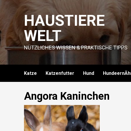
Skip
to
HAUSTIERE
content
WELT
NÜTZLICHES WISSEN & PRAKTISCHE TIPPS
Katze
Katzenfutter
Hund
HundeernÄh
Angora Kaninchen