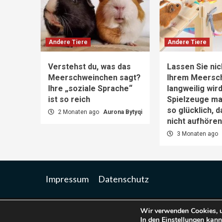
Andere Tiere
Andere Tiere
Verstehst du, was das
Lassen Sie nic
Meerschweinchen sagt?
Ihrem Meersc
Ihre „soziale Sprache“
langweilig wir
ist so reich
Spielzeuge m
so glücklich, 
2 Monaten ago
Aurona Bytyqi
nicht aufhöre
3 Monaten ago
Impressum
Datenschutz
Wir verwenden Cookies, u
Co
In den
Einstellungen
kanns